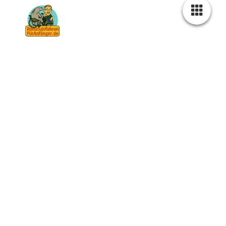
"Der Rollstuhl ist dein Freund. Dein Hilfsmittel. Nicht
dein Feind!"
Christian Wagner
Gehhilfen und Krücken –
Modelle, Unterschiede
und richtige Anwendung
Gehhilfen gibt es in vielen Varianten – von klassischen
Unterarmgehstützen über Achselkrücken bis hin zu
Gehstöcken, Mehrfußgehhilfen oder Gehgestellen. Auf den
ersten Blick sehen viele Modelle ähnlich aus, doch
Unterschiede im Detail – etwa beim Griff – können