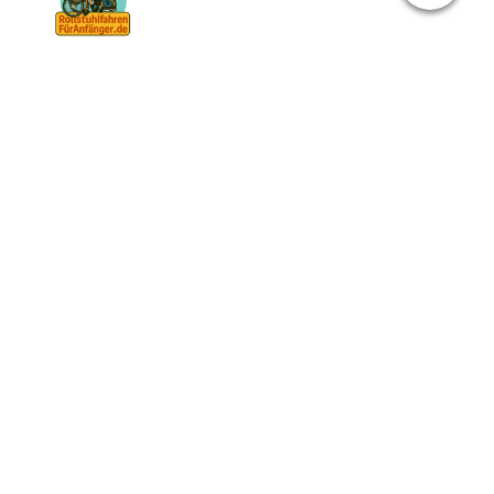
"Der Rollstuhl ist dein Freund. Dein Hilfsmittel. Nicht
dein Feind!"
Christian Wagner
Taxi, Parkausweis &
Mobilitätsvorteile für
Rollstuhlfahrer
verständlich erklärt
Mobilität ist auch mit Rollstuhl möglich – und es gibt
verschiedene Nachteilsausgleiche, die den Alltag erleichtern
können. Ob günstiger mit Bus und Bahn unterwegs,
Parkerleichterungen mit blauem oder orangem Parkausweis,
Steuerermäßigung für das eigene Fahrzeug oder die Übernahme